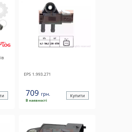
ів
EPS
1.993.271
709
грн.
ти
Купити
В наявності