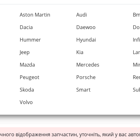
Aston Martin
Audi
B
Dacia
Daewoo
Do
Hummer
Hyundai
Inf
Jeep
Kia
La
Mazda
Mercedes
Mi
Peugeot
Porsche
Re
Skoda
Smart
Su
Volvo
чного відображення запчастин, уточніть, який у вас авт