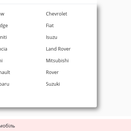
mw
Chevrolet
dge
Fiat
initi
Isuzu
ncia
Land Rover
ni
Mitsubishi
nault
Rover
baru
Suzuki
омобіль