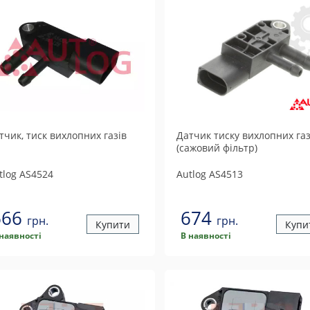
тчик, тиск вихлопних газiв
Датчик тиску вихлопних газ
(сажовий фільтр)
tlog
AS4524
Autlog
AS4513
666
674
грн.
грн.
Купити
Купи
 наявності
В наявності