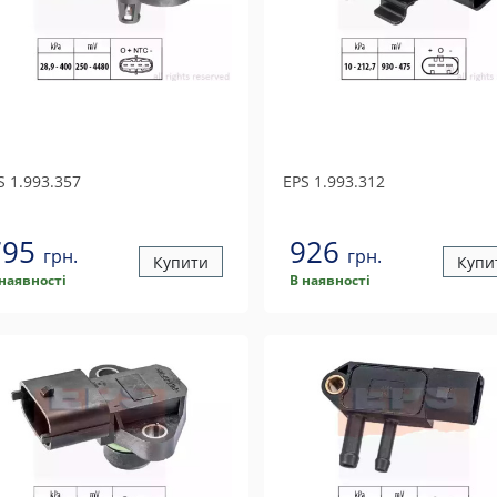
S
1.993.357
EPS
1.993.312
795
926
грн.
грн.
Купити
Купи
 наявності
В наявності