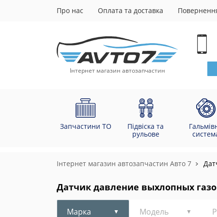
Про нас
Оплата та доставка
Повернення
Інтернет магазин автозапчастин
Запчастини ТО
Підвіска та
Гальмів
рульове
систем
Інтернет магазин автозапчастин Авто 7
Дат
Датчик давление выхлопных газо
Марка
Модель
Р