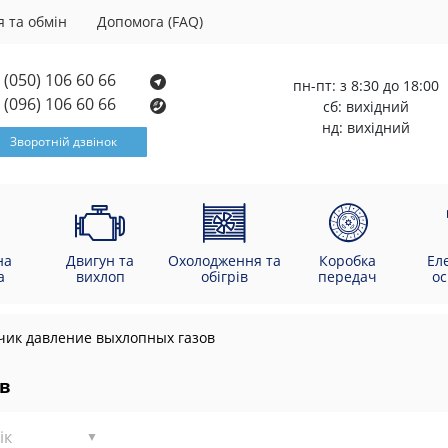
 та обмін
Допомога (FAQ)
(050) 106 60 66
пн-пт: з 8:30 до 18:00
(096) 106 60 66
сб: вихідний
нд: вихідний
Зворотній дзвінок
на
Двигун та
Охолодження та
Коробка
Ел
а
вихлоп
обігрів
передач
о
чик давление выхлопных газов
в
ік