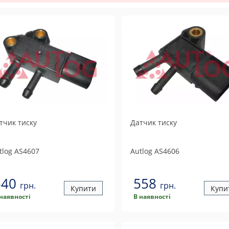
тчик тиску
Датчик тиску
tlog
AS4607
Autlog
AS4606
540
558
грн.
грн.
Купити
Купи
 наявності
В наявності