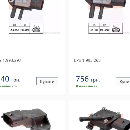
S
1.993.297
EPS
1.993.263
740
756
грн.
грн.
Купити
Купи
 наявності
В наявності