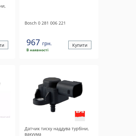
ни,
Bosch
0 281 006 221
967
грн.
ти
Купити
В наявності
Датчик тиску наддува турбіни,
вакуума