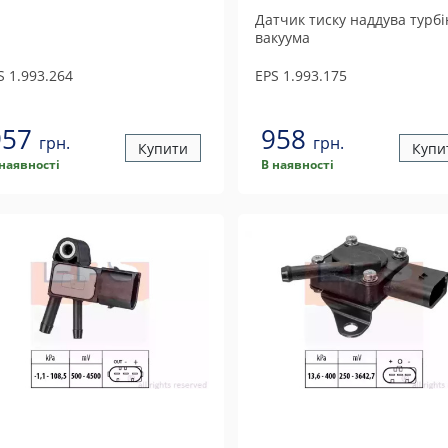
Датчик тиску наддува турбі
вакуума
S
1.993.264
EPS
1.993.175
957
958
грн.
грн.
Купити
Купи
 наявності
В наявності