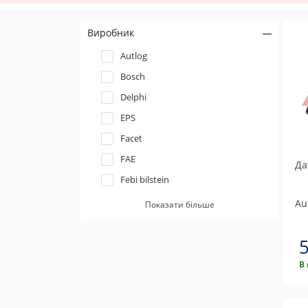
Виробник
Autlog
Bosch
Delphi
EPS
Facet
FAE
Да
Febi bilstein
Hella
Au
Показати більше
Metzger
Trucktec automotive
Vemo
В