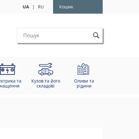
UA
|
RU
Кошик
ектрика та
Кузов та його
Оливи та
снащення
складові
рідини