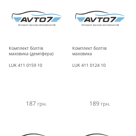
Suzuki
Toyota
Volkswagen
Volvo
Комплект болтів
Комплект болтів
маховика (демпфера)
маховика
LUK
411 0159 10
LUK
411 0124 10
187
189
грн.
грн.