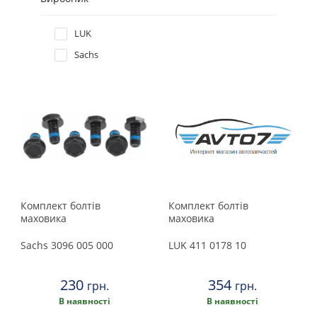
Hyundai
LUK
Sachs
Infiniti
Isuzu
Iveco
Jaguar
Комплект болтів
Комплект болтів
Jeep
маховика
маховика
Kia
Sachs
3096 005 000
LUK
411 0178 10
Lancia
230
354
грн.
грн.
В наявності
В наявності