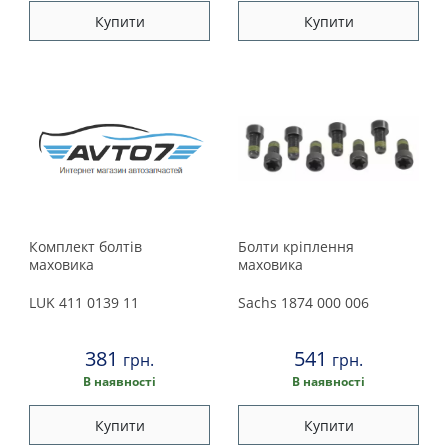
Land Rover
Купити
Купити
Lexus
Maserati
Mazda
Mercedes
Mini
Комплект болтів
Болти кріплення
маховика
маховика
Mitsubishi
LUK
411 0139 11
Sachs
1874 000 006
Nissan
381
541
грн.
грн.
В наявності
В наявності
Opel
Купити
Купити