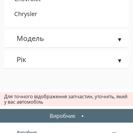
Chrysler
Citroen
Модель
Dacia
Daewoo
Рік
Dodge
Fiat
Для точного відображення запчастин, уточніть, який
у вас автомобіль
Ford
Виробник
Honda
Hummer
Виробник