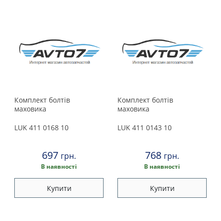
Peugeot
Porsche
Renault
Rover
Saab
Комплект болтів
Комплект болтів
маховика
маховика
Seat
LUK
411 0168 10
LUK
411 0143 10
Skoda
697
768
грн.
грн.
В наявності
В наявності
Smart
Купити
Купити
Subaru