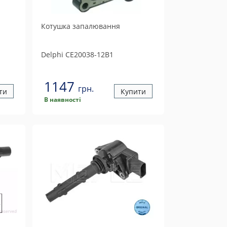
Котушка запалювання
Delphi
CE20038-12B1
1147
грн.
ти
Купити
В наявності