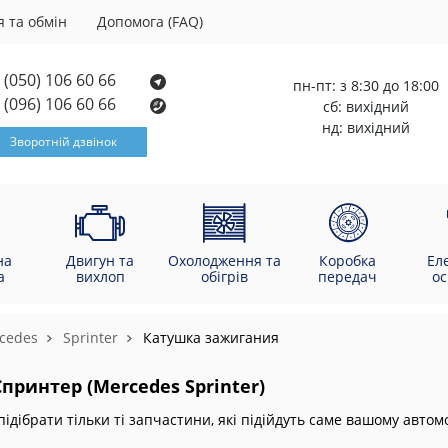
 та обмін
Допомога (FAQ)
(050) 106 60 66
пн-пт: з 8:30 до 18:00
(096) 106 60 66
сб: вихідний
нд: вихідний
Зворотній дзвінок
на
Двигун та
Охолодження та
Коробка
Ел
а
вихлоп
обігрів
передач
о
cedes
Sprinter
Катушка зажигания
ринтер (Mercedes Sprinter)
підібрати тільки ті запчастини, які підійдуть саме вашому автом