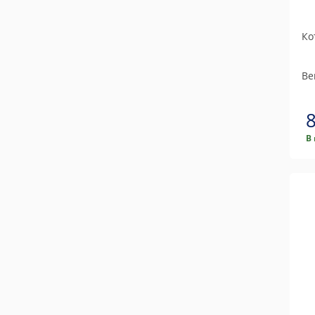
Ко
Be
В