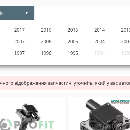
ік
2017
2016
2015
2014
201
2007
2006
2005
2004
200
1997
1996
1995
1994
199
чного відображення запчастин, уточніть, який у вас авт