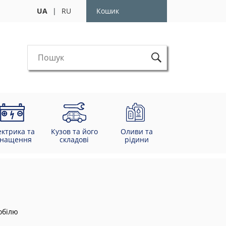
UA
|
RU
Кошик
ектрика та
Кузов та його
Оливи та
снащення
складові
рідини
обілю