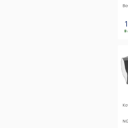
Bo
В
Ко
N