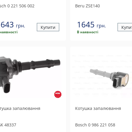
sch
0 221 506 002
Beru
ZSE140
1643
1645
грн.
грн.
Купити
Купи
 наявності
В наявності
тушка запалювання
Котушка запалювання
GK
48337
Bosch
0 986 221 058