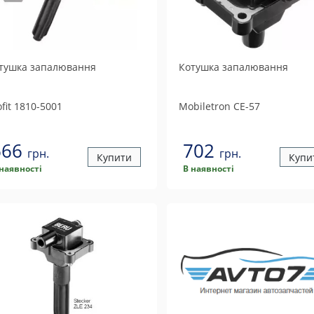
тушка запалювання
Котушка запалювання
fit
1810-5001
Mobiletron
CE-57
666
702
грн.
грн.
Купити
Купи
 наявності
В наявності