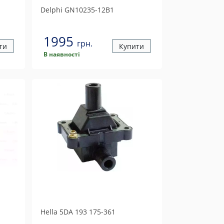
Delphi
GN10235-12B1
1995
грн.
ти
Купити
В наявності
Hella
5DA 193 175-361