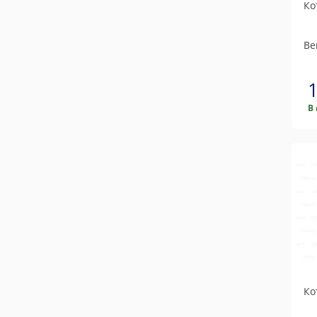
Ко
Be
В
Ко