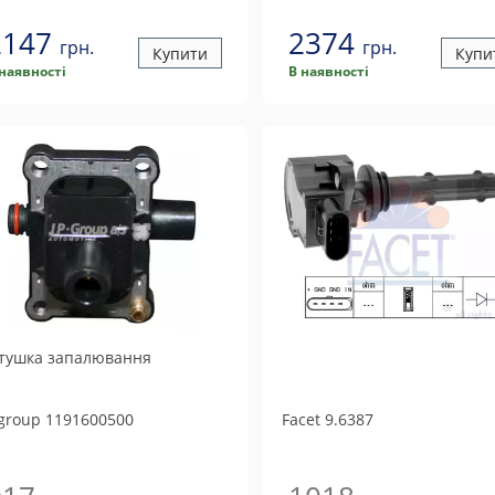
2147
2374
грн.
грн.
Купити
Купи
 наявності
В наявності
тушка запалювання
 group
1191600500
Facet
9.6387