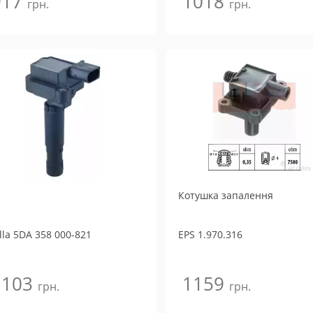
917
1018
грн.
грн.
Котушка запалення
lla
5DA 358 000-821
EPS
1.970.316
1103
1159
грн.
грн.