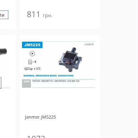
811
ти
грн.
Janmor
JM5225