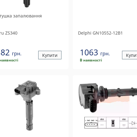
тушка запалювання
ru
ZS340
Delphi
GN10552-12B1
882
1063
грн.
грн.
Купити
Купи
 наявності
В наявності