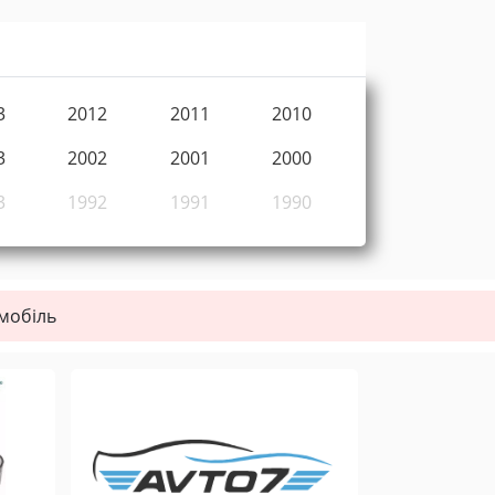
3
2012
2011
2010
3
2002
2001
2000
3
1992
1991
1990
омобіль