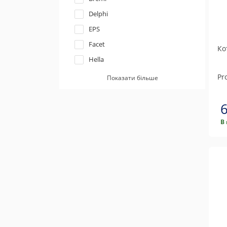
Delphi
EPS
Facet
Ко
Hella
Janmor
Pro
Показати більше
JP group
Meyle
Mobiletron
В
NGK
Profit