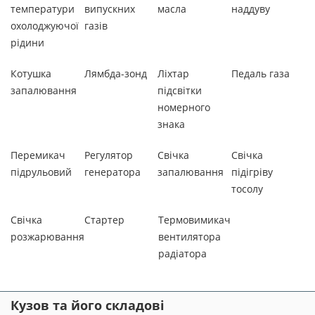
температури
випускних
масла
наддуву
охолоджуючої
газів
рідини
Котушка
Лямбда-зонд
Ліхтар
Педаль газа
запалювання
підсвітки
номерного
знака
Перемикач
Регулятор
Свічка
Свічка
підрульовий
генератора
запалювання
підігріву
тосолу
Свічка
Стартер
Термовимикач
розжарювання
вентилятора
радіатора
Кузов та його складові