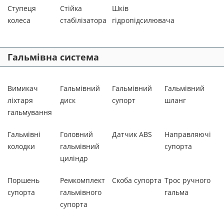
Ступеця
Стійка
Шків
колеса
стабілізатора
гідропідсилювача
Гальмівна система
Вимикач
Гальмівний
Гальмівний
Гальмівний
ліхтаря
диск
супорт
шланг
гальмування
Гальмівні
Головний
Датчик ABS
Направляючі
колодки
гальмівний
супорта
циліндр
Поршень
Ремкомплект
Скоба супорта
Трос ручного
супорта
гальмівного
гальма
супорта