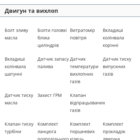
Двигун та вихлоп
Болт зливу
Болти головкі
Витратомір
Вкладиші
масла
блока
повітря
колінвала
циліндрів
корінні
Вкладиші
Датчик запасу
Датчик
Датчик тиску
колінвала
палива
температури
випускних
шатунні
вихлопних
газів
газів
Датчик тиску
Захист ГРМ
Клапан
масла
відпрацьованих
газів
Клапан тиску
Комплект
Комплект
Комплект
турбіни
ланцюга
поршневих
прокладок
розподільчого
кілець
двигуна