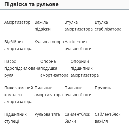
Підвіска та рульове
Амортизатор
Важіль
Втулка
Втулка
підвіски
амортизатора
стабілізатора
Відбійник
Кульова опора
Накінечник
амортизатора
рульової тяги
Насос
Опорна
Опорний
гідропідсилювача
подушка
підшипник
руля
амортизатора
амортизатора
Пилезахисний
Пильник
Пильник
Пружина
комплект
амортизатора
рульової тяги
амортизатора
Підшипник
Рульова тяга
Сайлентблок
Сайлентблок
ступеці
балки
важіля