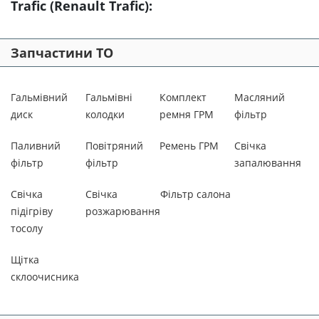
Trafic (Renault Trafic):
2008
2007
Запчастини ТО
2006
Гальмівний
Гальмівні
Комплект
Масляний
диск
колодки
ремня ГРМ
фільтр
2005
Паливний
Повітряний
Ремень ГРМ
Свічка
2004
фільтр
фільтр
запалювання
2003
Свічка
Свічка
Фільтр салона
підігріву
розжарювання
2002
тосолу
2001
Щітка
склоочисника