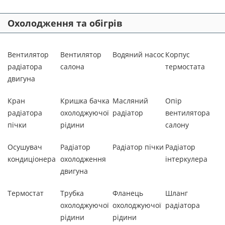
Охолодження та обігрів
Вентилятор
Вентилятор
Водяний насос
Корпус
радіатора
салона
термостата
двигуна
Кран
Кришка бачка
Масляний
Опір
радіатора
охолоджуючої
радіатор
вентилятора
пічки
рідини
салону
Осушувач
Радіатор
Радіатор пічки
Радіатор
кондиціонера
охолодження
інтеркулера
двигуна
Термостат
Трубка
Фланець
Шланг
охолоджуючої
охолоджуючої
радіатора
рідини
рідини