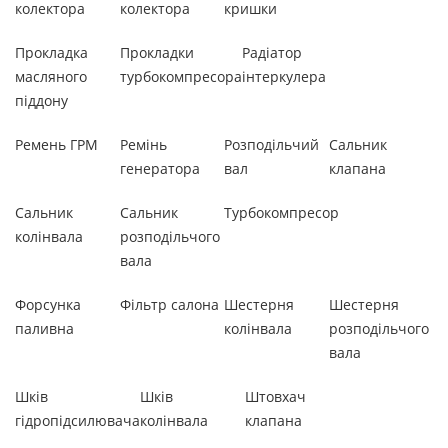
колектора
колектора
кришки
Прокладка
Прокладки
Радіатор
масляного
турбокомпресора
інтеркулера
піддону
Ремень ГРМ
Ремінь
Розподільчий
Сальник
генератора
вал
клапана
Сальник
Сальник
Турбокомпресор
колінвала
розподільчого
вала
Форсунка
Фільтр салона
Шестерня
Шестерня
паливна
колінвала
розподільчого
вала
Шків
Шків
Штовхач
гідропідсилювача
колінвала
клапана