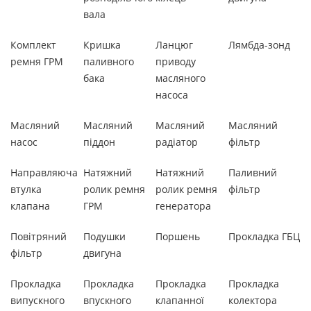
вала
Комплект
Кришка
Ланцюг
Лямбда-зонд
ремня ГРМ
паливного
приводу
бака
масляного
насоса
Масляний
Масляний
Масляний
Масляний
насос
піддон
радіатор
фільтр
Направляюча
Натяжний
Натяжний
Паливний
втулка
ролик ремня
ролик ремня
фільтр
клапана
ГРМ
генератора
Повітряний
Подушки
Поршень
Прокладка ГБЦ
фільтр
двигуна
Прокладка
Прокладка
Прокладка
Прокладка
випускного
впускного
клапанної
колектора