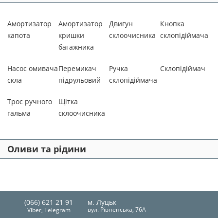
Амортизатор
Амортизатор
Двигун
Кнопка
капота
кришки
склоочисника
склопідіймача
багажника
Насос омивача
Перемикач
Ручка
Склопідіймач
скла
підрульовий
склопідіймача
Трос ручного
Щітка
гальма
склоочисника
Оливи та рідини
(066) 621 21 91
м. Луцьк
вул. Рівненська, 76А
Viber, Telegram