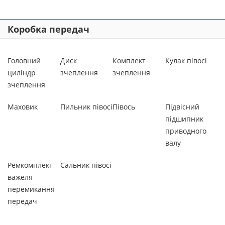
Коробка передач
Головний
Диск
Комплект
Кулак півосі
циліндр
зчеплення
зчеплення
зчеплення
Маховик
Пильник півосі
Півось
Підвісний
підшипник
приводного
валу
Ремкомплект
Сальник півосі
важеля
перемикання
передач