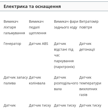
Електрика та оснащення
Вимикач
Вимикач
Вимикач фари
Витратомір
ліхтаря
педалі
заднього ходу
повітря
гальмування
щеплення
Генератор
Датчик ABS
Датчик
Датчик
відстані під
детонації
час
паркування
(парктронік)
Датчик запасу
Датчик
Датчик
Датчик
палива
колінвала
розподільчого
температури
вала
вихлопних
газів
Датчик
Датчик тиску
Датчик тиску
Датчик тиску